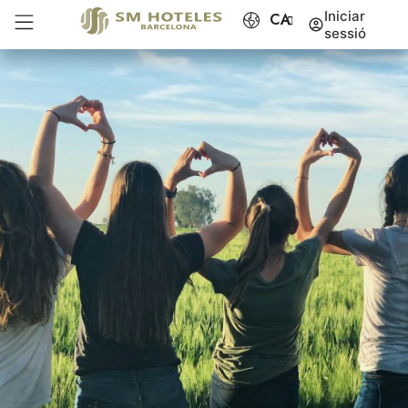
Club SM Hoteles
Iniciar
CA
sessió