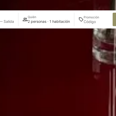
Quién
Promoción
— Salida
2 personas · 1 habitación