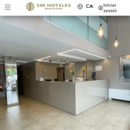
Serveis
Iniciar
CA
Elegància i calidesa.
sessió