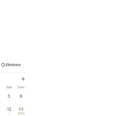
Eliminare
n
Sab
Dom
5
6
-
-
12
13
-
186 $