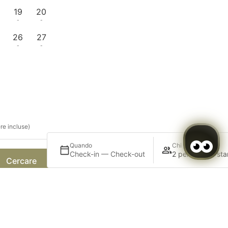
19
20
-
-
26
27
-
-
re incluse)
Quando
Chi
Check-in — Check-out
2 persone · 1 st
Cercare