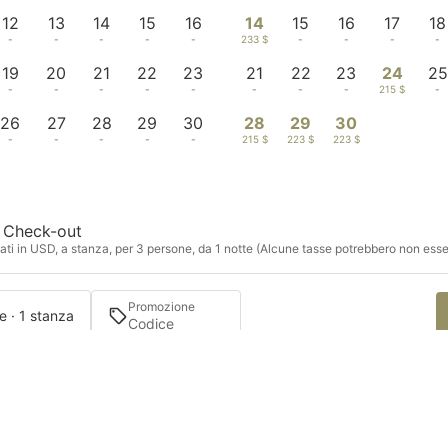
12
13
14
15
16
14
15
16
17
18
-
-
-
-
-
233 $
-
-
-
-
19
20
21
22
23
21
22
23
24
25
-
-
-
-
-
-
-
-
215 $
-
26
27
28
29
30
28
29
30
-
-
-
-
-
215 $
223 $
223 $
Check-out
ti in USD, a stanza, per 3 persone, da 1 notte (Alcune tasse potrebbero non esse
Promozione
e · 1 stanza