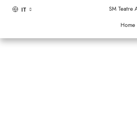
SM Teatre A
IT
Home