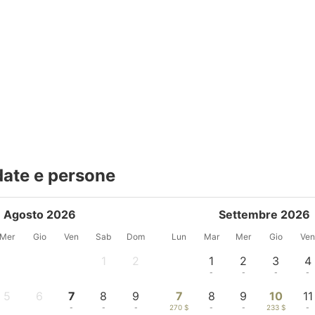
date e persone
Agosto 2026
Settembre 2026
Mer
Gio
Ven
Sab
Dom
Lun
Mar
Mer
Gio
Ve
1
2
1
2
3
4
-
-
-
-
-
-
5
6
7
8
9
7
8
9
10
11
-
-
-
-
-
270 $
-
-
233 $
-