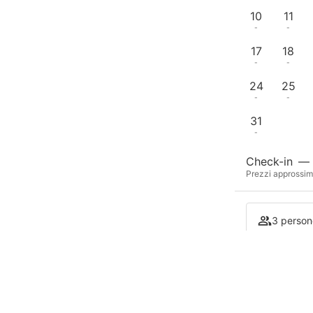
10
11
-
-
17
18
-
-
24
25
-
-
31
-
Check-in
—
Prezzi approssima
3 person